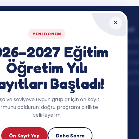
×
mlerimiz
Keşfet
Yasal
YENI DÖNEM
upları (3–5
Bolu İngilizce Kursu
Gizlilik Po
026–2027 Eğitim
Neler Yapıyoruz?
Kullanım 
İngilizce
EWU LMS
KVKK Ay
Öğretim Yılı
 İngilizce
Ücretlerimiz
Çerez Pol
ayıtları Başladı!
ş İngilizce
Seviye Tespit (6-10 Yaş)
İptal ve 
Dersler
Seviye Tespit (11-13 Yaş)
şa ve seviyeye uygun gruplar için ön kayıt
Seviye Tespit (Yetişkin)
ormunu doldurun; doğru programı birlikte
Evde İngilizce Rehberi
belirleyelim.
(PDF)
Ebeveyn Rehberi
Ön Kayıt Yap
Daha Sonra