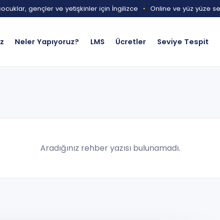
ocuklar, gençler ve yetişkinler için İngilizce
•
Online ve yüz yüze s
iz
Neler Yapıyoruz?
LMS
Ücretler
Seviye Tespit
Aradığınız rehber yazısı bulunamadı.