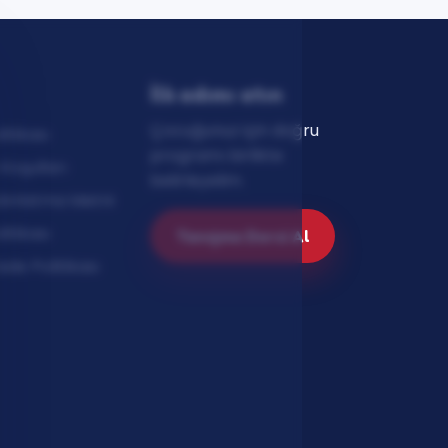
İlk adımı atın
Çocuğunuz için doğru
litikası
programı birlikte
Koşulları
belirleyelim.
dınlatma Metni
itikası
Tanışma Dersi Al
İade Politikası