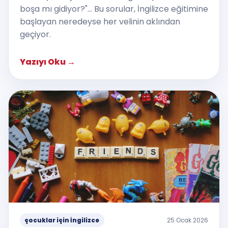
boşa mı gidiyor?"... Bu sorular, İngilizce eğitimine
başlayan neredeyse her velinin aklından
geçiyor.
Yazıyı Oku
→
çocuklar için İngilizce
25 Ocak 2026