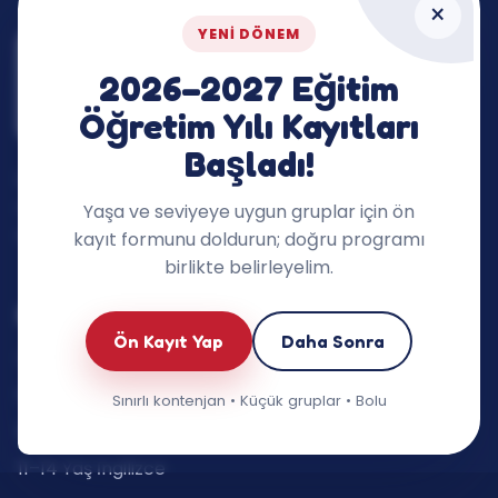
×
YENI DÖNEM
2026–2027 Eğitim
Öğretim Yılı Kayıtları
Başladı!
İngilizceyi dersin dışına taşıyan, çocukların
merakını ve konuşma cesaretini destekleyen
Yaşa ve seviyeye uygun gruplar için ön
öğrenme ekosistemi.
kayıt formunu doldurun; doğru programı
birlikte belirleyelim.
Eğitimlerimiz
Ön Kayıt Yap
Daha Sonra
Oyun Grupları (3–5 yaş)
6–7 Yaş İngilizce
Sınırlı kontenjan • Küçük gruplar • Bolu
8–10 Yaş İngilizce
11–14 Yaş İngilizce