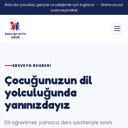
Bolu’da çocuklar, gençler ve yetişkinler için İngilizce
•
Online ve yüz
yüze seçenekler
EBEVEYN REHBERI
Çocuğunuzun dil
yolculuğunda
yanınızdayız
Dil öğrenmek yalnızca ders saatleriyle sınırlı