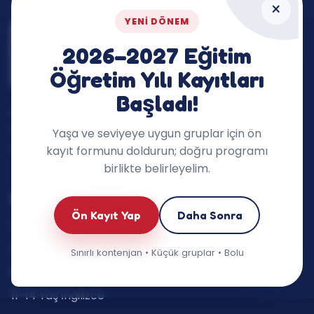
×
YENI DÖNEM
2026–2027 Eğitim
Öğretim Yılı Kayıtları
Başladı!
İngilizceyi dersin dışına taşıyan, çocukların
merakını ve konuşma cesaretini destekleyen
Yaşa ve seviyeye uygun gruplar için ön
öğrenme ekosistemi.
kayıt formunu doldurun; doğru programı
birlikte belirleyelim.
Eğitimlerimiz
Ön Kayıt Yap
Daha Sonra
Oyun Grupları (3–5 yaş)
6–7 Yaş İngilizce
Sınırlı kontenjan • Küçük gruplar • Bolu
8–10 Yaş İngilizce
11–14 Yaş İngilizce