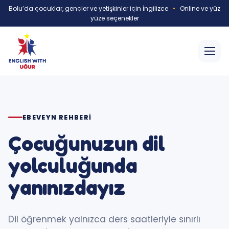
Bolu’da çocuklar, gençler ve yetişkinler için İngilizce
•
Online ve yüz
yüze seçenekler
EBEVEYN REHBERI
Çocuğunuzun dil
yolculuğunda
yanınızdayız
Dil öğrenmek yalnızca ders saatleriyle sınırlı