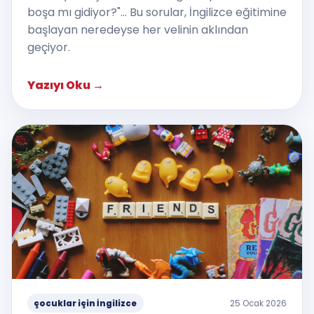
boşa mı gidiyor?"... Bu sorular, İngilizce eğitimine
başlayan neredeyse her velinin aklından
geçiyor.
Yazıyı Oku
→
çocuklar için İngilizce
25 Ocak 2026