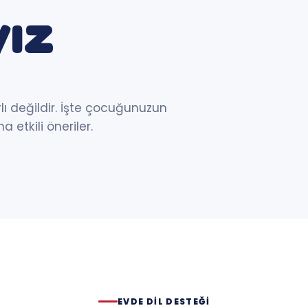
yız
rlı değildir. İşte çocuğunuzun
 etkili öneriler.
EVDE DIL DESTEĞI