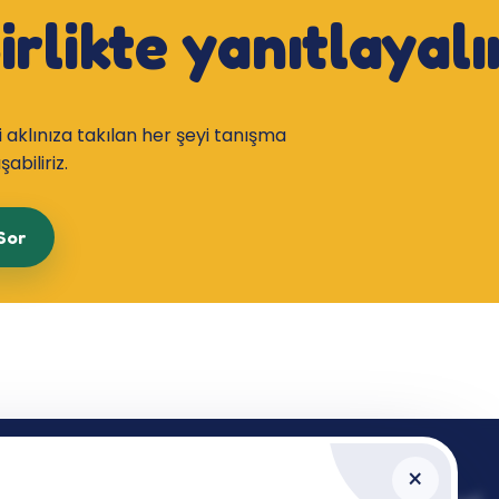
irlikte yanıtlayal
i aklınıza takılan her şeyi tanışma
abiliriz.
Sor
×