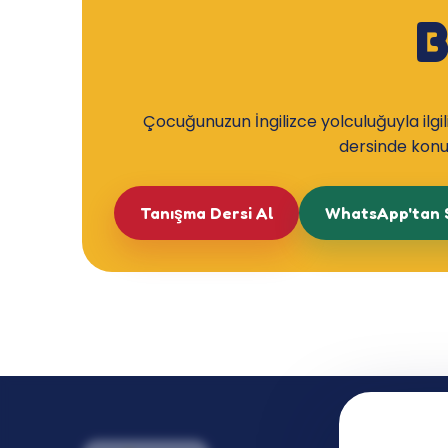
B
Çocuğunuzun İngilizce yolculuğuyla ilgil
dersinde konuş
Tanışma Dersi Al
WhatsApp'tan 