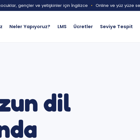
ocuklar, gençler ve yetişkinler için İngilizce
•
Online ve yüz yüze s
iz
Neler Yapıyoruz?
LMS
Ücretler
Seviye Tespit
un dil
nda