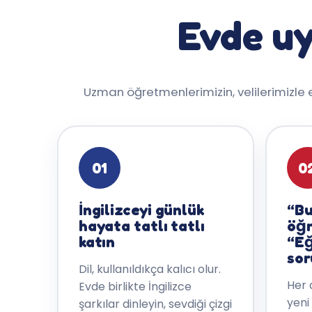
Evde uy
Uzman öğretmenlerimizin, velilerimizle en
01
0
İngilizceyi günlük
“Bu
hayata tatlı tatlı
öğr
katın
“Eğ
sor
Dil, kullanıldıkça kalıcı olur.
Her 
Evde birlikte İngilizce
yeni
şarkılar dinleyin, sevdiği çizgi