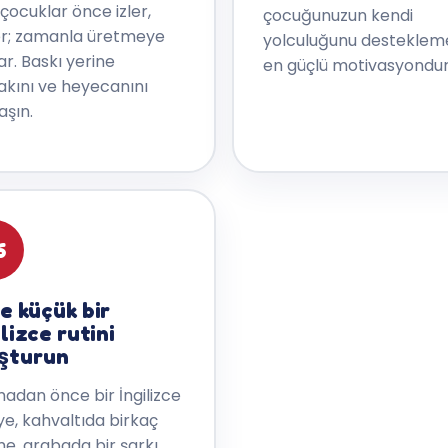
 çocuklar önce izler,
çocuğunuzun kendi
er; zamanla üretmeye
yolculuğunu desteklem
ar. Baskı yerine
en güçlü motivasyondur
kını ve heyecanını
aşın.
6
e küçük bir
ilizce rutini
şturun
adan önce bir İngilizce
ye, kahvaltıda birkaç
me, arabada bir şarkı…