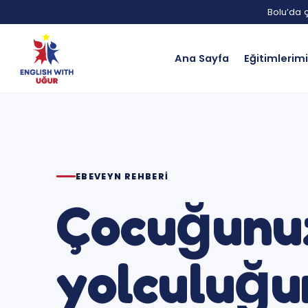
Bolu’da ç
Ana Sayfa
Eğitimlerim
EBEVEYN REHBERI
Çocuğunuz
yolculuğu