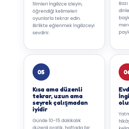
Bazı
filmleri İngilizce izleyin,
dinl
öğrendiği kelimeleri
başl
oyunlarla tekrar edin.
mera
Birlikte eğlenmek İngilizceyi
payl
sevdirir.
05
0
Kısa ama düzenli
Evd
tekrar, uzun ama
İng
seyrek çalışmadan
olu
iyidir
Yatm
Günde 10–15 dakikalık
hikâ
düzenli pratik, haftada bir
keli