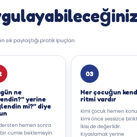
gulayabileceğiniz
 sık paylaştığı pratik ipuçları.
2
03
gün ne
Her çocuğun kend
endin?” yerine
ritmi vardır
lendin mi?” diye
Kimi çocuk hemen konu
un
kimi önce sessizce birikti
dersten hemen sonra
İkisi de değerlidir.
 bir cümle beklemeyin.
Kıyaslamak yerine