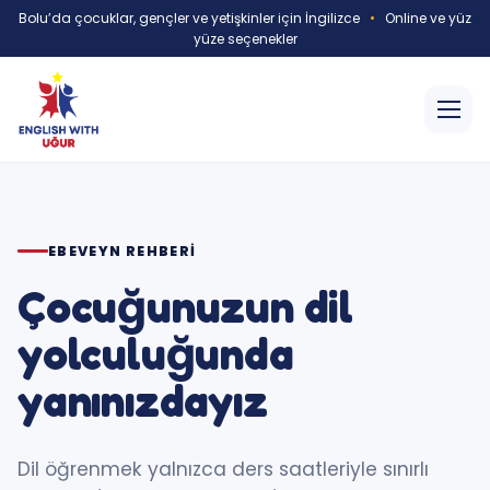
Bolu’da çocuklar, gençler ve yetişkinler için İngilizce
•
Online ve yüz
yüze seçenekler
EBEVEYN REHBERI
Çocuğunuzun dil
yolculuğunda
yanınızdayız
Dil öğrenmek yalnızca ders saatleriyle sınırlı