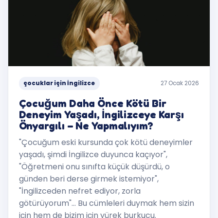
çocuklar için İngilizce
27 Ocak 2026
Çocuğum Daha Önce Kötü Bir
Deneyim Yaşadı, İngilizceye Karşı
Önyargılı – Ne Yapmalıyım?
"Çocuğum eski kursunda çok kötü deneyimler
yaşadı, şimdi İngilizce duyunca kaçıyor",
"Öğretmeni onu sınıfta küçük düşürdü, o
günden beri derse girmek istemiyor",
"İngilizceden nefret ediyor, zorla
götürüyorum"... Bu cümleleri duymak hem sizin
için hem de bizim için yürek burkucu.