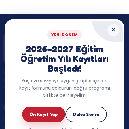
×
YENI DÖNEM
2026–2027 Eğitim
Öğretim Yılı Kayıtları
Başladı!
İngilizceyi dersin dışına taşıyan, çocukların
merakını ve konuşma cesaretini destekleyen
Yaşa ve seviyeye uygun gruplar için ön
öğrenme ekosistemi.
kayıt formunu doldurun; doğru programı
birlikte belirleyelim.
Eğitimlerimiz
Ön Kayıt Yap
Daha Sonra
Oyun Grupları (3–5 yaş)
6–7 Yaş İngilizce