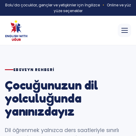
Bolu’da çocuklar, gençler ve yetişkinler için İngilizce
•
Online ve yüz
yüze seçenekler
EBEVEYN REHBERI
Çocuğunuzun dil
yolculuğunda
yanınızdayız
Dil öğrenmek yalnızca ders saatleriyle sınırlı