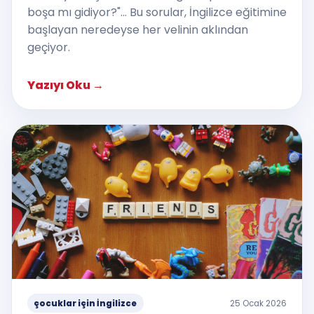
boşa mı gidiyor?"... Bu sorular, İngilizce eğitimine
başlayan neredeyse her velinin aklından
geçiyor.
Yazıyı Oku
→
çocuklar için İngilizce
25 Ocak 2026