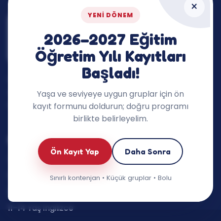
×
YENI DÖNEM
2026–2027 Eğitim
Öğretim Yılı Kayıtları
Başladı!
İngilizceyi dersin dışına taşıyan, çocukların
merakını ve konuşma cesaretini destekleyen
Yaşa ve seviyeye uygun gruplar için ön
öğrenme ekosistemi.
kayıt formunu doldurun; doğru programı
birlikte belirleyelim.
Eğitimlerimiz
Ön Kayıt Yap
Daha Sonra
Oyun Grupları (3–5 yaş)
6–7 Yaş İngilizce
Sınırlı kontenjan • Küçük gruplar • Bolu
8–10 Yaş İngilizce
11–14 Yaş İngilizce